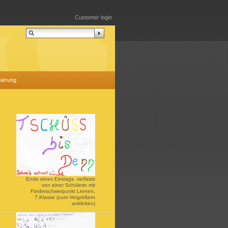
Customer login
sierung
Ende eines Eintrags, verfasst
von einer Schülerin mit
Förderschwerpunkt Lernen,
7.Klasse (zum Vergrößern
anklicken)