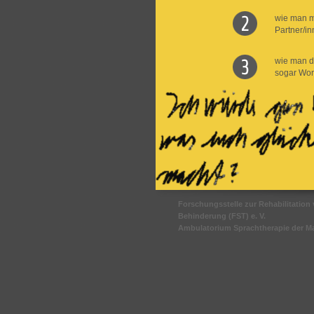
wie man m
Partner/in
wie man d
sogar Wor
Forschungsstelle zur Rehabilitatio
Behinderung (FST) e. V.
Ambulatorium Sprachtherapie der Mar