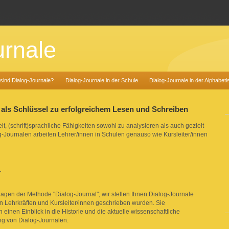
urnale
sind Dialog-Journale?
Dialog-Journale in der Schule
Dialog-Journale in der Alphabeti
 als Schlüssel zu erfolgreichem Lesen und Schreiben
t, (schrift)sprachliche Fähigkeiten sowohl zu analysieren als auch gezielt
log-Journalen arbeiten Lehrer/innen in Schulen genauso wie Kursleiter/innen
r
agen der Methode "Dialog-Journal"; wir stellen Ihnen Dialog-Journale
on Lehrkräften und Kursleiter/innen geschrieben wurden. Sie
inen Einblick in die Historie und die aktuelle wissenschaftliche
ng von Dialog-Journalen.