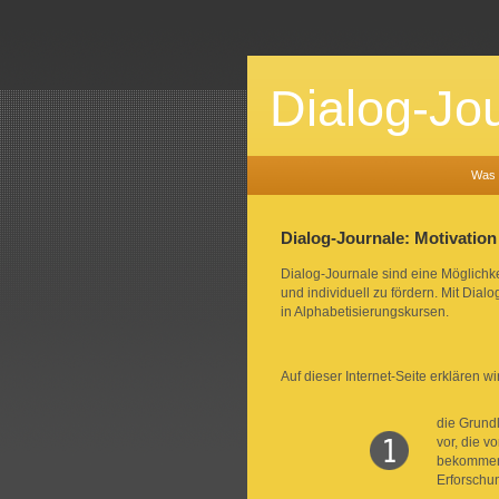
Dialog-Jo
Was 
Dialog-Journale: Motivation
Dialog-Journale sind eine Möglichkei
und individuell zu fördern. Mit Dia
in Alphabetisierungskursen.
Auf dieser Internet-Seite erklären wi
die Grundl
vor, die v
bekommen e
Erforschu