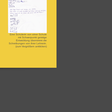
Eine Schülerin von einer Schule
mit Schwerpunkt geistige
Entwicklung übernimmt die
Schreibungen von ihrer Lehrerin.
(zum Vergrößern anklicken)